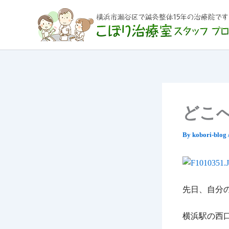
内
容
を
ス
キ
ッ
プ
どこ
By
kobori-blog
先日、自分
横浜駅の西