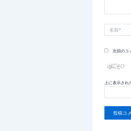
名
前
*
次回のコ
上に表示され