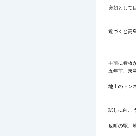
突如として
近づくと高
手前に看板
五年前、東
地上のトン
試しに向こ
反町の駅、