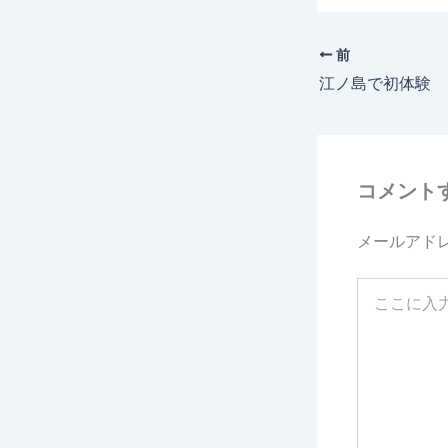
前
江ノ島で初体験
コメント
メールアド
こ
こ
に
入
力…