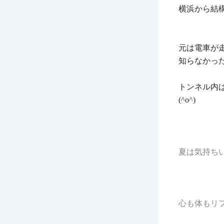
横浜から結
元は電車が
知らなかっ
トンネル内
(^o^)
夏は気持ち
心も体もリ