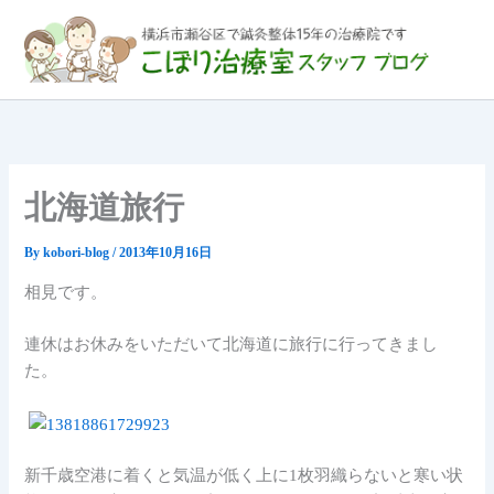
内
容
を
ス
キ
ッ
プ
北海道旅行
By
kobori-blog
/
2013年10月16日
相見です。
連休はお休みをいただいて北海道に旅行に行ってきまし
た。
新千歳空港に着くと気温が低く上に1枚羽織らないと寒い状