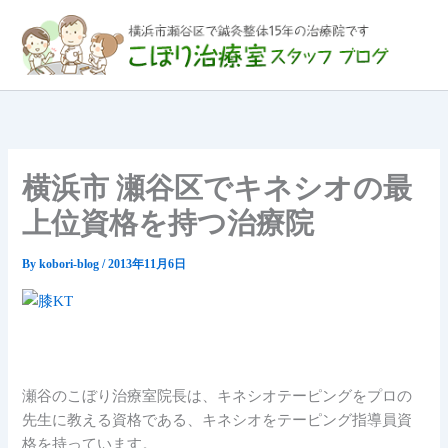
内
容
を
ス
キ
ッ
プ
横浜市 瀬谷区でキネシオの最
上位資格を持つ治療院
By
kobori-blog
/
2013年11月6日
瀬谷のこぼり治療室院長は、キネシオテーピングをプロの
先生に教える資格である、キネシオをテーピング指導員資
格を持っています。