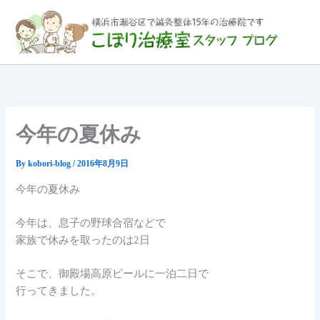
内
容
を
ス
キ
ッ
プ
今年の夏休み
By
kobori-blog
/
2016年8月9日
今年の夏休み
今年は、息子の野球合宿などで
家族で休みを取ったのは2日
そこで、御殿場高原ビールに一泊二日で
行ってきました。