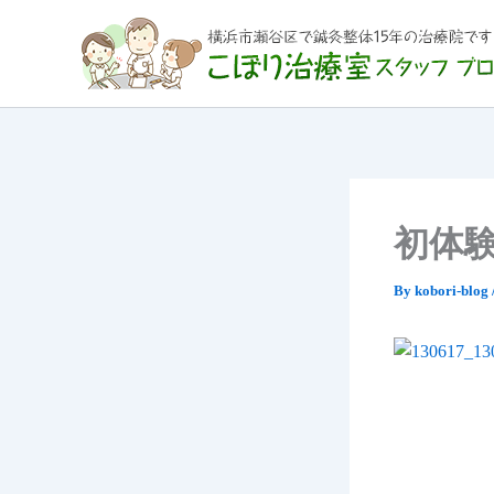
内
容
を
ス
キ
ッ
プ
初体
By
kobori-blog