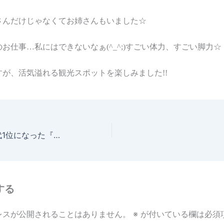
さんだけじゃなくてお姉さんもいました☆
お仕事…私にはできないなぁ(^_^;)
すごい体力、すごい脚力☆
すが、活気溢れる観光スポットを楽しみました!!
2013年本屋大賞代1位になった『海賊と呼ばれた男 上下』（百田尚樹）
する
レスが公開されることはありません。
※
が付いている欄は必須