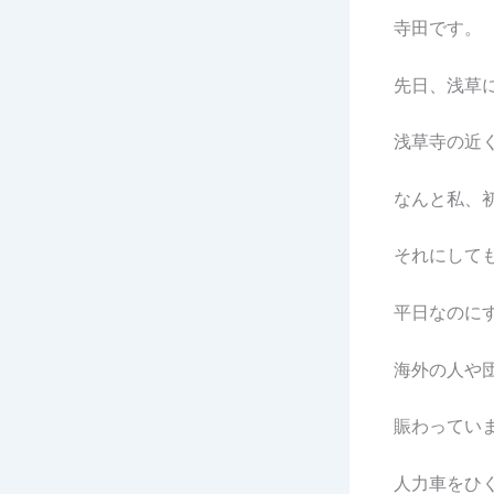
寺田です。
先日、浅草
浅草寺の近
なんと私、初
それにして
平日なのにす
海外の人や団
賑わっていま
人力車をひ