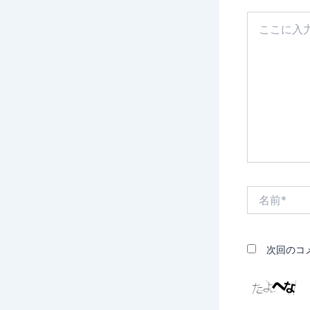
こ
こ
に
入
力…
名
前
*
次回のコ