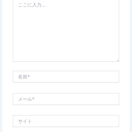
こ
に
入
力…
名
前
*
メ
ー
ル
*
サ
イ
ト