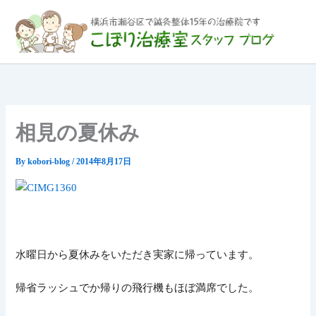
内
容
を
ス
キ
ッ
プ
相見の夏休み
By
kobori-blog
/
2014年8月17日
水曜日から夏休みをいただき実家に帰っています。
帰省ラッシュでか帰りの飛行機もほぼ満席でした。