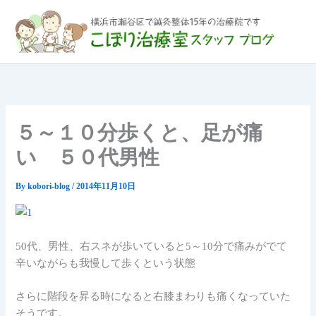
内
容
を
ス
キ
ッ
プ
５～１０分歩くと、足が痛
い ５０代男性
By
kobori-blog
/
2014年11月10日
50代、男性、右スネが歩いていると5～10分で痛みがでて
辛いながらも我慢して歩くという状態
さらに階段を昇る時になると右膝まわりも痛くなっていた
そうです。