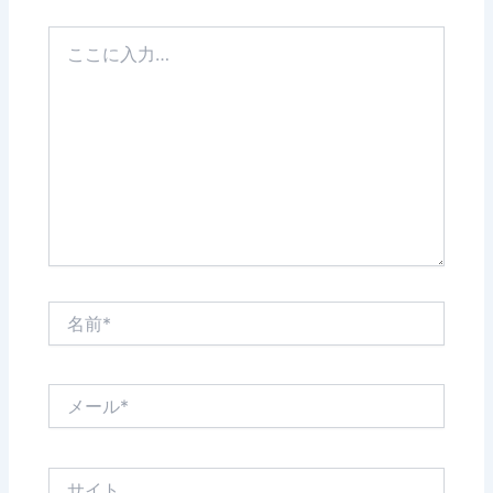
こ
こ
に
入
力…
名
前
*
メ
ー
ル
*
サ