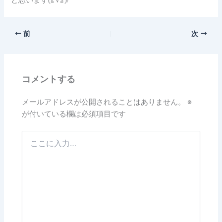
と思います(≧∇≦)/
前
次
コメントする
メールアドレスが公開されることはありません。
※
が付いている欄は必須項目です
こ
こ
に
入
力…