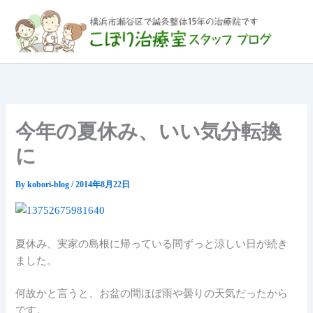
内
容
を
ス
キ
ッ
プ
今年の夏休み、いい気分転換
に
By
kobori-blog
/
2014年8月22日
夏休み、実家の島根に帰っている間ずっと涼しい日が続き
ました。
何故かと言うと、お盆の間ほぼ雨や曇りの天気だったから
です。